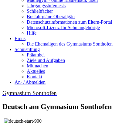
Mathegym - online Mathematik üben
Jahrgangsstufentests
Schließfächer
Busfahrpläne Oberallgäu
Datenschutzinformationen zum Eltern-Portal
Microsoft-Lizenz für Schulangehörige
Hilfe
Emus
Die Ehemaligen des Gymnasiums Sonthofen
Schulstiftung
Präambel
Ziele und Aufgaben
Mitmachen
Aktuelles
Kontakt
An- / Abmelden
Gymnasium Sonthofen
Deutsch am Gymnasium Sonthofen