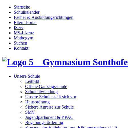
Startseite
Schulkalender
Fächer & Ausbildungsrichtungen
Eltern-Portal
IServ
MS-Lizenz
Mathegym
Suchen
Kontakt
Gymnasium Sonthofe
Unsere Schule
Leitbild
Offene Ganztagsschule
Schulentwicklung
Unsere Schule stellt sich vor
Hausordnung
Sichere Anreise zur Schule
SMV
Jugendparlament & YPAC
Begabungsförderung
Konzept zur Erziehung- und Bildungspartnerschaft