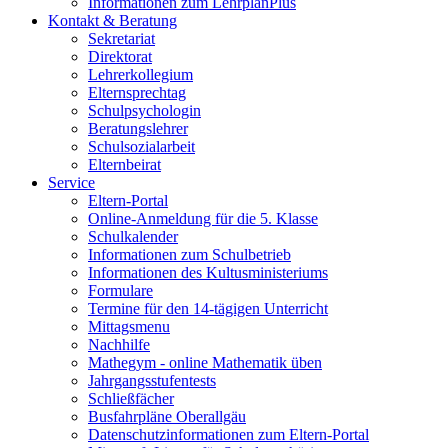
Informationen zum LehrplanPlus
Kontakt & Beratung
Sekretariat
Direktorat
Lehrerkollegium
Elternsprechtag
Schulpsychologin
Beratungslehrer
Schulsozialarbeit
Elternbeirat
Service
Eltern-Portal
Online-Anmeldung für die 5. Klasse
Schulkalender
Informationen zum Schulbetrieb
Informationen des Kultusministeriums
Formulare
Termine für den 14-tägigen Unterricht
Mittagsmenu
Nachhilfe
Mathegym - online Mathematik üben
Jahrgangsstufentests
Schließfächer
Busfahrpläne Oberallgäu
Datenschutzinformationen zum Eltern-Portal