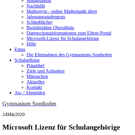
Mittagsmenu
Nachhilfe
Mathegym - online Mathematik üben
Jahrgangsstufentests
Schließfächer
Busfahrpläne Oberallgäu
Datenschutzinformationen zum Eltern-Portal
Microsoft-Lizenz für Schulangehörige
Hilfe
Emus
Die Ehemaligen des Gymnasiums Sonthofen
Schulstiftung
Präambel
Ziele und Aufgaben
Mitmachen
Aktuelles
Kontakt
An- / Abmelden
Gymnasium Sonthofen
24
Mär
2020
Microsoft Lizenz für Schulangehörige