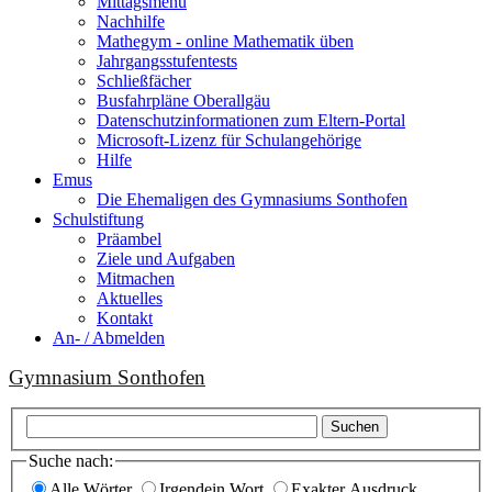
Mittagsmenu
Nachhilfe
Mathegym - online Mathematik üben
Jahrgangsstufentests
Schließfächer
Busfahrpläne Oberallgäu
Datenschutzinformationen zum Eltern-Portal
Microsoft-Lizenz für Schulangehörige
Hilfe
Emus
Die Ehemaligen des Gymnasiums Sonthofen
Schulstiftung
Präambel
Ziele und Aufgaben
Mitmachen
Aktuelles
Kontakt
An- / Abmelden
Gymnasium Sonthofen
Suchen
Suche nach:
Alle Wörter
Irgendein Wort
Exakter Ausdruck