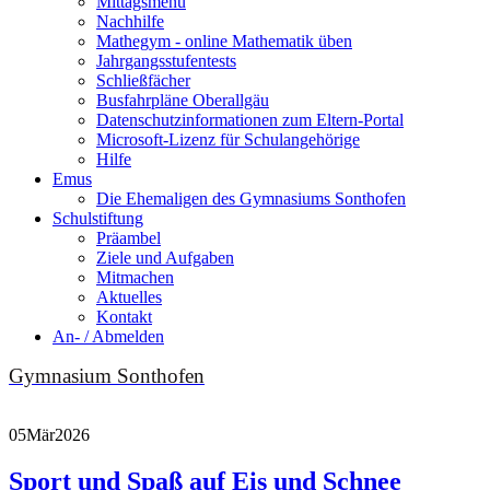
Mittagsmenu
Nachhilfe
Mathegym - online Mathematik üben
Jahrgangsstufentests
Schließfächer
Busfahrpläne Oberallgäu
Datenschutzinformationen zum Eltern-Portal
Microsoft-Lizenz für Schulangehörige
Hilfe
Emus
Die Ehemaligen des Gymnasiums Sonthofen
Schulstiftung
Präambel
Ziele und Aufgaben
Mitmachen
Aktuelles
Kontakt
An- / Abmelden
Gymnasium Sonthofen
05
Mär
2026
Sport und Spaß auf Eis und Schnee