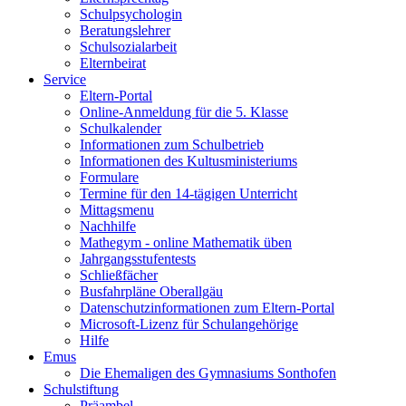
Schulpsychologin
Beratungslehrer
Schulsozialarbeit
Elternbeirat
Service
Eltern-Portal
Online-Anmeldung für die 5. Klasse
Schulkalender
Informationen zum Schulbetrieb
Informationen des Kultusministeriums
Formulare
Termine für den 14-tägigen Unterricht
Mittagsmenu
Nachhilfe
Mathegym - online Mathematik üben
Jahrgangsstufentests
Schließfächer
Busfahrpläne Oberallgäu
Datenschutzinformationen zum Eltern-Portal
Microsoft-Lizenz für Schulangehörige
Hilfe
Emus
Die Ehemaligen des Gymnasiums Sonthofen
Schulstiftung
Präambel