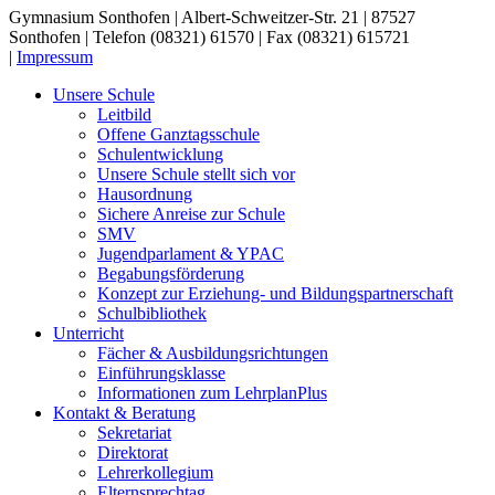
Gymnasium Sonthofen | Albert-Schweitzer-Str. 21 | 87527
Sonthofen | Telefon (08321) 61570 | Fax (08321) 615721
|
Impressum
Unsere Schule
Leitbild
Offene Ganztagsschule
Schulentwicklung
Unsere Schule stellt sich vor
Hausordnung
Sichere Anreise zur Schule
SMV
Jugendparlament & YPAC
Begabungsförderung
Konzept zur Erziehung- und Bildungspartnerschaft
Schulbibliothek
Unterricht
Fächer & Ausbildungsrichtungen
Einführungsklasse
Informationen zum LehrplanPlus
Kontakt & Beratung
Sekretariat
Direktorat
Lehrerkollegium
Elternsprechtag