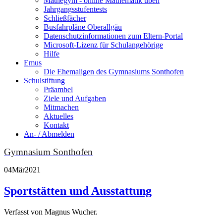
Mathegym - online Mathematik üben
Jahrgangsstufentests
Schließfächer
Busfahrpläne Oberallgäu
Datenschutzinformationen zum Eltern-Portal
Microsoft-Lizenz für Schulangehörige
Hilfe
Emus
Die Ehemaligen des Gymnasiums Sonthofen
Schulstiftung
Präambel
Ziele und Aufgaben
Mitmachen
Aktuelles
Kontakt
An- / Abmelden
Gymnasium Sonthofen
04
Mär
2021
Sportstätten und Ausstattung
Verfasst von Magnus Wucher.