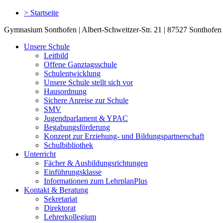
> Startseite
Gymnasium Sonthofen | Albert-Schweitzer-Str. 21 | 87527 Sonthofen 
Unsere Schule
Leitbild
Offene Ganztagsschule
Schulentwicklung
Unsere Schule stellt sich vor
Hausordnung
Sichere Anreise zur Schule
SMV
Jugendparlament & YPAC
Begabungsförderung
Konzept zur Erziehung- und Bildungspartnerschaft
Schulbibliothek
Unterricht
Fächer & Ausbildungsrichtungen
Einführungsklasse
Informationen zum LehrplanPlus
Kontakt & Beratung
Sekretariat
Direktorat
Lehrerkollegium