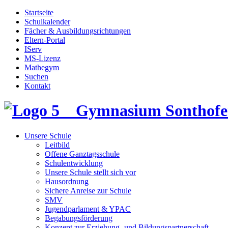
Startseite
Schulkalender
Fächer & Ausbildungsrichtungen
Eltern-Portal
IServ
MS-Lizenz
Mathegym
Suchen
Kontakt
Gymnasium Sonthofe
Unsere Schule
Leitbild
Offene Ganztagsschule
Schulentwicklung
Unsere Schule stellt sich vor
Hausordnung
Sichere Anreise zur Schule
SMV
Jugendparlament & YPAC
Begabungsförderung
Konzept zur Erziehung- und Bildungspartnerschaft