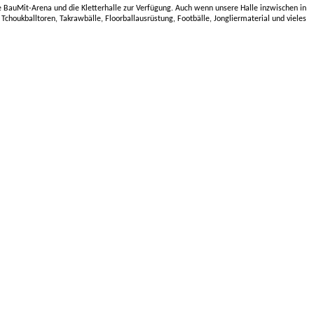
ie BauMit-Arena und die Kletterhalle zur Verfügung. Auch wenn unsere Halle inzwischen in
choukballtoren, Takrawbälle, Floorballausrüstung, Footbälle, Jongliermaterial und vieles