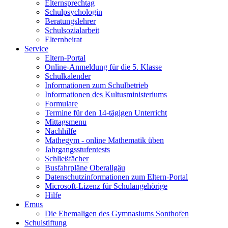
Elternsprechtag
Schulpsychologin
Beratungslehrer
Schulsozialarbeit
Elternbeirat
Service
Eltern-Portal
Online-Anmeldung für die 5. Klasse
Schulkalender
Informationen zum Schulbetrieb
Informationen des Kultusministeriums
Formulare
Termine für den 14-tägigen Unterricht
Mittagsmenu
Nachhilfe
Mathegym - online Mathematik üben
Jahrgangsstufentests
Schließfächer
Busfahrpläne Oberallgäu
Datenschutzinformationen zum Eltern-Portal
Microsoft-Lizenz für Schulangehörige
Hilfe
Emus
Die Ehemaligen des Gymnasiums Sonthofen
Schulstiftung