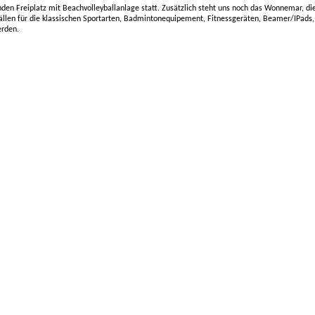
nden Freiplatz mit Beachvolleyballanlage statt. Zusätzlich steht uns noch das Wonnemar, d
llen für die klassischen Sportarten, Badmintonequipement, Fitnessgeräten, Beamer/IPads, T
erden.