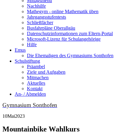
Mittagsmenu
Nachhilfe
Mathegym - online Mathematik üben
Jahrgangsstufentests
Schließfächer
Busfahrpläne Oberallgäu
Datenschutzinformationen zum Eltern-Portal
Microsoft-Lizenz für Schulangehörige
Hilfe
Emus
Die Ehemaligen des Gymnasiums Sonthofen
Schulstiftung
Präambel
Ziele und Aufgaben
Mitmachen
Aktuelles
Kontakt
An- / Abmelden
Gymnasium Sonthofen
10
Mai
2023
Mountainbike Wahlkurs