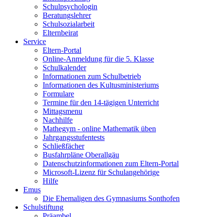
Schulpsychologin
Beratungslehrer
Schulsozialarbeit
Elternbeirat
Service
Eltern-Portal
Online-Anmeldung für die 5. Klasse
Schulkalender
Informationen zum Schulbetrieb
Informationen des Kultusministeriums
Formulare
Termine für den 14-tägigen Unterricht
Mittagsmenu
Nachhilfe
Mathegym - online Mathematik üben
Jahrgangsstufentests
Schließfächer
Busfahrpläne Oberallgäu
Datenschutzinformationen zum Eltern-Portal
Microsoft-Lizenz für Schulangehörige
Hilfe
Emus
Die Ehemaligen des Gymnasiums Sonthofen
Schulstiftung
Präambel