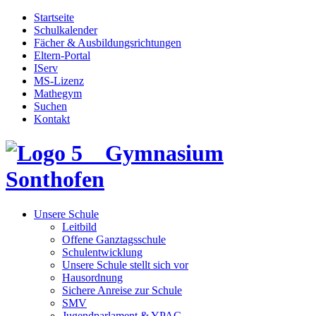
Startseite
Schulkalender
Fächer & Ausbildungsrichtungen
Eltern-Portal
IServ
MS-Lizenz
Mathegym
Suchen
Kontakt
Gymnasium
Sonthofen
Unsere Schule
Leitbild
Offene Ganztagsschule
Schulentwicklung
Unsere Schule stellt sich vor
Hausordnung
Sichere Anreise zur Schule
SMV
Jugendparlament & YPAC