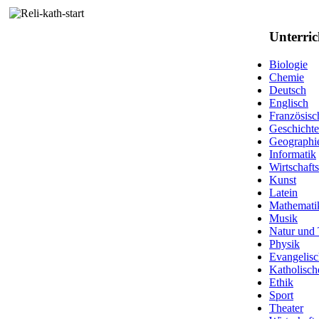
Unterric
Biologie
Chemie
Deutsch
Englisch
Französisc
Geschichte
Geographi
Informatik
Wirtschaft
Kunst
Latein
Mathemati
Musik
Natur und 
Physik
Evangelisc
Katholisch
Ethik
Sport
Theater