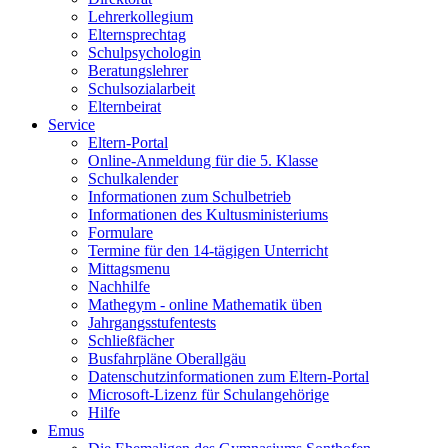
Lehrerkollegium
Elternsprechtag
Schulpsychologin
Beratungslehrer
Schulsozialarbeit
Elternbeirat
Service
Eltern-Portal
Online-Anmeldung für die 5. Klasse
Schulkalender
Informationen zum Schulbetrieb
Informationen des Kultusministeriums
Formulare
Termine für den 14-tägigen Unterricht
Mittagsmenu
Nachhilfe
Mathegym - online Mathematik üben
Jahrgangsstufentests
Schließfächer
Busfahrpläne Oberallgäu
Datenschutzinformationen zum Eltern-Portal
Microsoft-Lizenz für Schulangehörige
Hilfe
Emus