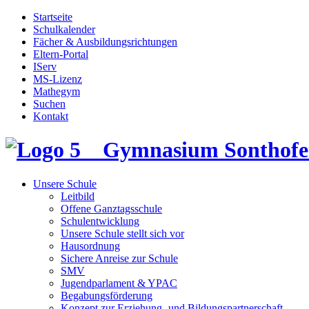
Startseite
Schulkalender
Fächer & Ausbildungsrichtungen
Eltern-Portal
IServ
MS-Lizenz
Mathegym
Suchen
Kontakt
Gymnasium Sonthofe
Unsere Schule
Leitbild
Offene Ganztagsschule
Schulentwicklung
Unsere Schule stellt sich vor
Hausordnung
Sichere Anreise zur Schule
SMV
Jugendparlament & YPAC
Begabungsförderung
Konzept zur Erziehung- und Bildungspartnerschaft