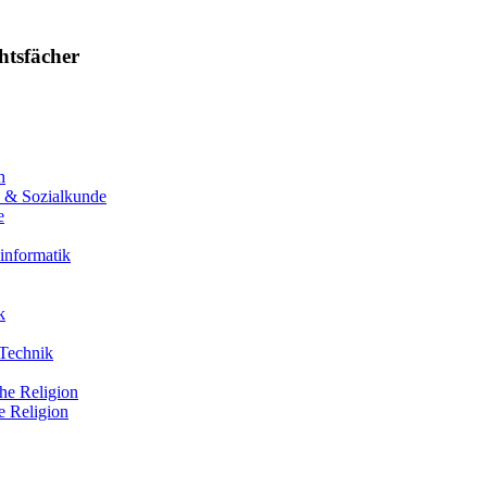
htsfächer
h
 & Sozialkunde
e
sinformatik
k
Technik
he Religion
e Religion