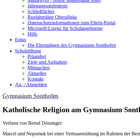
Mathegym - online Mathematik üben
Jahrgangsstufentests
Schließfächer
Busfahrpläne Oberallgäu
Datenschutzinformationen zum Eltern-Portal
Microsoft-Lizenz für Schulangehörige
Hilfe
Emus
Die Ehemaligen des Gymnasiums Sonthofen
Schulstiftung
Präambel
Ziele und Aufgaben
Mitmachen
Aktuelles
Kontakt
An- / Abmelden
Gymnasium Sonthofen
Katholische Religion am Gymnasium Sont
Verfasst von Bernd Dössinger.
Marcel und Nepomuk bei einer Vertrauensübung im Rahmen der Besi