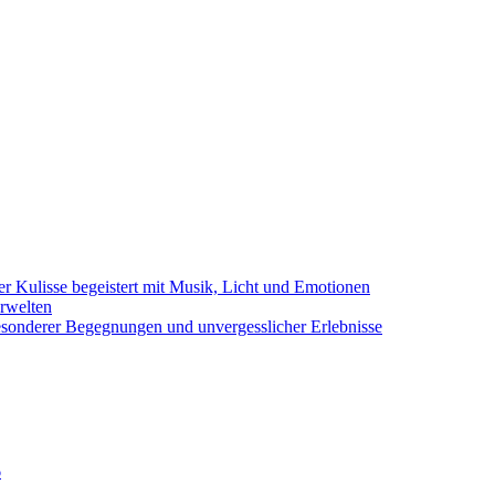
er Kulisse begeistert mit Musik, Licht und Emotionen
erwelten
 besonderer Begegnungen und unvergesslicher Erlebnisse
6