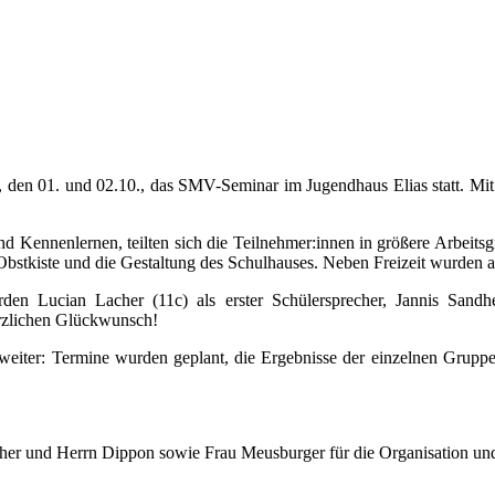
 den 01. und 02.10., das SMV-Seminar im Jugendhaus Elias statt. Mit 
d Kennenlernen, teilten sich die Teilnehmer:innen in größere Arbeits
Obstkiste und die Gestaltung des Schulhauses. Neben Freizeit wurden a
Lucian Lacher (11c) als erster Schülersprecher, Jannis Sandherr 
erzlichen Glückwunsch!
eiter: Termine wurden geplant, die Ergebnisse der einzelnen Grupp
cher und Herrn Dippon sowie Frau Meusburger für die Organisation und