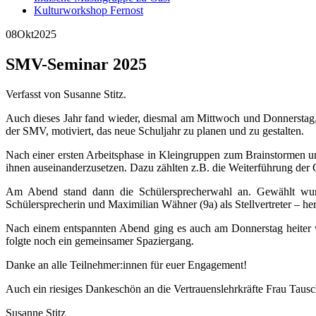
Kulturworkshop Fernost
08
Okt
2025
SMV-Seminar 2025
Verfasst von Susanne Stitz.
Auch dieses Jahr fand wieder, diesmal am Mittwoch und Donnerstag,
der SMV, motiviert, das neue Schuljahr zu planen und zu gestalten.
Nach einer ersten Arbeitsphase in Kleingruppen zum Brainstormen un
ihnen auseinanderzusetzen. Dazu zählten z.B. die Weiterführung der 
Am Abend stand dann die Schülersprecherwahl an. Gewählt wurden 
Schülersprecherin und Maximilian Wähner (9a) als Stellvertreter – h
Nach einem entspannten Abend ging es auch am Donnerstag heiter w
folgte noch ein gemeinsamer Spaziergang.
Danke an alle Teilnehmer:innen für euer Engagement!
Auch ein riesiges Dankeschön an die Vertrauenslehrkräfte Frau Taus
Susanne Stitz