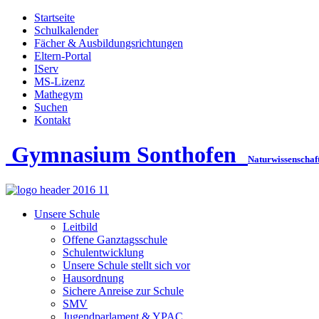
Startseite
Schulkalender
Fächer & Ausbildungsrichtungen
Eltern-Portal
IServ
MS-Lizenz
Mathegym
Suchen
Kontakt
Gymnasium Sonthofen
Naturwissenschaf
Unsere Schule
Leitbild
Offene Ganztagsschule
Schulentwicklung
Unsere Schule stellt sich vor
Hausordnung
Sichere Anreise zur Schule
SMV
Jugendparlament & YPAC