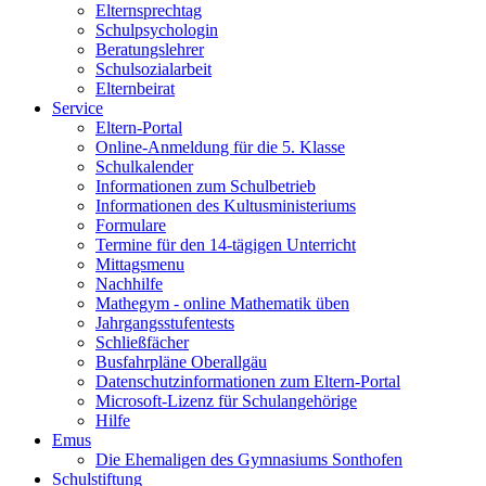
Elternsprechtag
Schulpsychologin
Beratungslehrer
Schulsozialarbeit
Elternbeirat
Service
Eltern-Portal
Online-Anmeldung für die 5. Klasse
Schulkalender
Informationen zum Schulbetrieb
Informationen des Kultusministeriums
Formulare
Termine für den 14-tägigen Unterricht
Mittagsmenu
Nachhilfe
Mathegym - online Mathematik üben
Jahrgangsstufentests
Schließfächer
Busfahrpläne Oberallgäu
Datenschutzinformationen zum Eltern-Portal
Microsoft-Lizenz für Schulangehörige
Hilfe
Emus
Die Ehemaligen des Gymnasiums Sonthofen
Schulstiftung